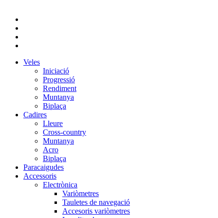
Veles
Iniciació
Progressió
Rendiment
Muntanya
Biplaça
Cadires
Lleure
Cross-country
Muntanya
Acro
Biplaça
Paracaigudes
Accessoris
Electrònica
Variòmetres
Tauletes de navegació
Accesoris variòmetres