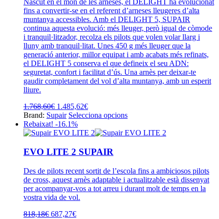
Nascut en el món de les arneses, el DELIGHT ha evolucionat
es
fins a convertir-se en el referent d’arneses lleugeres d’alta
poden
muntanya accessibles. Amb el DELIGHT 5, SUPAIR
triar
continua aquesta evolució: més lleuger, però igual de còmode
a
i tranquil·litzador, recolza els pilots que volen volar llarg i
la
lluny amb tranquil·litat. Unes 450 g més lleuger que la
pàgina
generació anterior, millor equipat i amb acabats més refinats,
del
el DELIGHT 5 conserva el que defineix el seu ADN:
producte
seguretat, confort i facilitat d’ús. Una arnès per deixar-te
gaudir completament del vol d’alta muntanya, amb un esperit
lliure.
El
El
1.768,60
€
1.485,62
€
preu
preu
Aquest
Brand:
Supair
Selecciona opcions
original
actual
producte
Rebaixat! -16.1%
era:
és:
té
1.768,60€.
1.485,62€.
diverses
variants.
EVO LITE 2 SUPAIR
Les
opcions
Des de pilots recent sortit de l’escola fins a ambiciosos pilots
es
de cross, aquest arnès adaptable i actualitzable està dissenyat
poden
per acompanyar-vos a tot arreu i durant molt de temps en la
triar
vostra vida de vol.
a
la
El
El
818,18
€
687,27
€