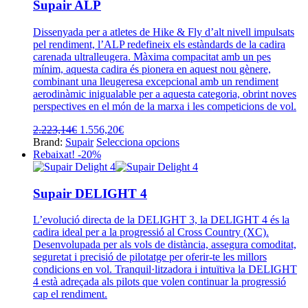
producte
Supair ALP
Dissenyada per a atletes de Hike & Fly d’alt nivell impulsats
pel rendiment, l’ALP redefineix els estàndards de la cadira
carenada ultralleugera. Màxima compacitat amb un pes
mínim, aquesta cadira és pionera en aquest nou gènere,
combinant una lleugeresa excepcional amb un rendiment
aerodinàmic inigualable per a aquesta categoria, obrint noves
perspectives en el món de la marxa i les competicions de vol.
El
El
2.223,14
€
1.556,20
€
preu
preu
Aquest
Brand:
Supair
Selecciona opcions
original
actual
producte
Rebaixat! -20%
era:
és:
té
2.223,14€.
1.556,20€.
diverses
variants.
Supair DELIGHT 4
Les
opcions
L’evolució directa de la DELIGHT 3, la DELIGHT 4 és la
es
cadira ideal per a la progressió al Cross Country (XC).
poden
Desenvolupada per als vols de distància, assegura comoditat,
triar
seguretat i precisió de pilotatge per oferir-te les millors
a
condicions en vol. Tranquil·litzadora i intuïtiva la DELIGHT
la
4 està adreçada als pilots que volen continuar la progressió
pàgina
cap el rendiment.
del