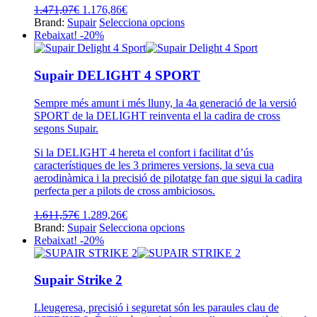
producte
El
El
1.471,07
€
1.176,86
€
preu
preu
Aquest
Brand:
Supair
Selecciona opcions
original
actual
producte
Rebaixat! -20%
era:
és:
té
1.471,07€.
1.176,86€.
diverses
variants.
Supair DELIGHT 4 SPORT
Les
opcions
Sempre més amunt i més lluny, la 4a generació de la versió
es
SPORT de la DELIGHT reinventa el la cadira de cross
poden
segons Supair.
triar
a
Si la DELIGHT 4 hereta el confort i facilitat d’ús
la
característiques de les 3 primeres versions, la seva cua
pàgina
aerodinàmica i la precisió de pilotatge fan que sigui la cadira
del
perfecta per a pilots de cross ambiciosos.
producte
El
El
1.611,57
€
1.289,26
€
preu
preu
Aquest
Brand:
Supair
Selecciona opcions
original
actual
producte
Rebaixat! -20%
era:
és:
té
1.611,57€.
1.289,26€.
diverses
variants.
Supair Strike 2
Les
opcions
Lleugeresa, precisió i seguretat són les paraules clau de
es