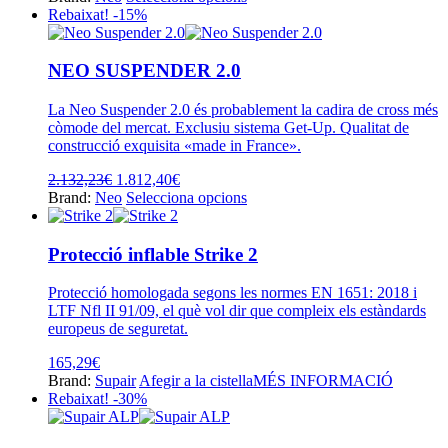
a
producte
Rebaixat! -15%
la
té
pàgina
diverses
del
variants.
NEO SUSPENDER 2.0
producte
Les
opcions
La Neo Suspender 2.0 és probablement la cadira de cross més
es
còmode del mercat. Exclusiu sistema Get-Up. Qualitat de
poden
construcció exquisita «made in France».
triar
a
El
El
2.132,23
€
1.812,40
€
la
preu
preu
Aquest
Brand:
Neo
Selecciona opcions
pàgina
original
actual
producte
del
era:
és:
té
producte
2.132,23€.
1.812,40€.
diverses
Protecció inflable Strike 2
variants.
Les
Protecció homologada segons les normes EN 1651: 2018 i
opcions
LTF Nfl II 91/09, el què vol dir que compleix els estàndards
es
europeus de seguretat.
poden
triar
165,29
€
a
Brand:
Supair
Afegir a la cistella
MÉS INFORMACIÓ
la
Rebaixat! -30%
pàgina
del