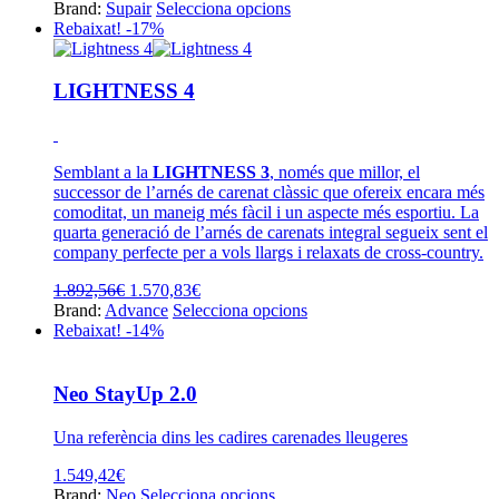
pàgina
preu
preu
Aquest
Brand:
Supair
Selecciona opcions
del
original
actual
producte
Rebaixat! -17%
producte
era:
és:
té
818,18€.
687,27€.
diverses
variants.
LIGHTNESS 4
Les
opcions
es
poden
Semblant a la
LIGHTNESS 3
, només que millor, el
triar
successor de l’arnés de carenat clàssic que ofereix encara més
a
comoditat, un maneig més fàcil i un aspecte més esportiu. La
la
quarta generació de l’arnés de carenats integral segueix sent el
pàgina
company perfecte per a vols llargs i relaxats de cross-country.
del
producte
El
El
1.892,56
€
1.570,83
€
preu
preu
Aquest
Brand:
Advance
Selecciona opcions
original
actual
producte
Rebaixat! -14%
era:
és:
té
1.892,56€.
1.570,83€.
diverses
variants.
Neo StayUp 2.0
Les
opcions
Una referència dins les cadires carenades lleugeres
es
poden
1.549,42
€
triar
Aquest
Brand:
Neo
Selecciona opcions