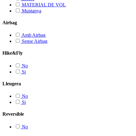
pàgina
MATERIAL DE VOL
del
Muntanya
producte
Airbag
Amb Airbag
Sense Airbag
Hike&Fly
No
Si
Lleugera
No
Si
Reversible
No