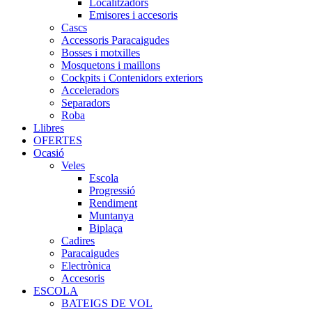
Localitzadors
Emisores i accesoris
Cascs
Accessoris Paracaigudes
Bosses i motxilles
Mosquetons i maillons
Cockpits i Contenidors exteriors
Acceleradors
Separadors
Roba
Llibres
OFERTES
Ocasió
Veles
Escola
Progressió
Rendiment
Muntanya
Biplaça
Cadires
Paracaigudes
Electrònica
Accesoris
ESCOLA
BATEIGS DE VOL