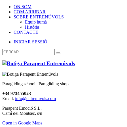
ON SOM
COM ARRIBAR
SOBRE ENTRENÚVOLS
Equip humà
Història
CONTACTE
INICIAR SESSIÓ
Paragliding school | Paragliding shop
+34 973455023
Email:
info@entrenuvols.com
Parapent Emoció S.L.
Camí del Montsec, s/n
Open in Google Maps