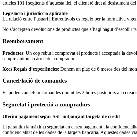
articles 101 i següents d’aquesta llei, el client té dret al desistiment de
Legislació i jurisdicció aplicable
La relació entre l’usuari i Entrenúvols es regeix per la normativa vigen
No s’accepten devolucions de productes que s’hagi hagut d’escollir ta
Reemborsament
Productes
: Un cop rebut i comprovat el producte i acceptada la devol
sempre aniran a càrrec del comprador.
Xecs Regals d’experiències
: Donem un plaç de 6 mesos des del mom
Cancel·lació de comandes
Es poden cancel·lar comandes durant les 2 hores posteriors a la creaci
Seguretat i protecció a compradors
Oferim pagament segur SSL mitjançant targeta de crèdit
Li garantim la màxima seguretat en el seu pagament i la confidencialita
confidencialitat de les dades de la targeta bancària. Aquestes dades 