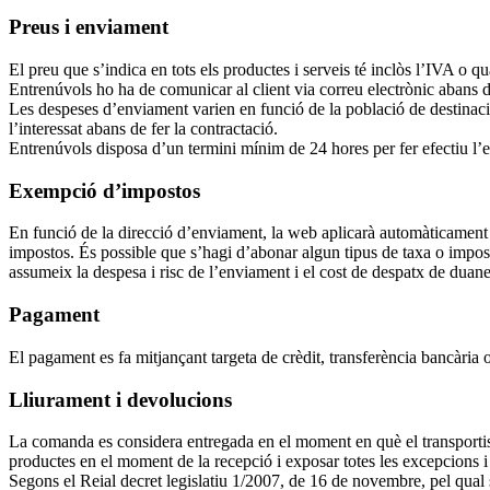
Preus i enviament
El preu que s’indica en tots els productes i serveis té inclòs l’IVA o q
Entrenúvols ho ha de comunicar al client via correu electrònic abans 
Les despeses d’enviament varien en funció de la població de destinaci
l’interessat abans de fer la contractació.
Entrenúvols disposa d’un termini mínim de 24 hores per fer efectiu l
Exempció d’impostos
En funció de la direcció d’enviament, la web aplicarà automàticament 
impostos. És possible que s’hagi d’abonar algun tipus de taxa o impos
assumeix la despesa i risc de l’enviament i el cost de despatx de duan
Pagament
El pagament es fa mitjançant targeta de crèdit, transferència bancària
Lliurament i devolucions
La comanda es considera entregada en el moment en què el transportista 
productes en el moment de la recepció i exposar totes les excepcions i
Segons el Reial decret legislatiu 1/2007, de 16 de novembre, pel qual s