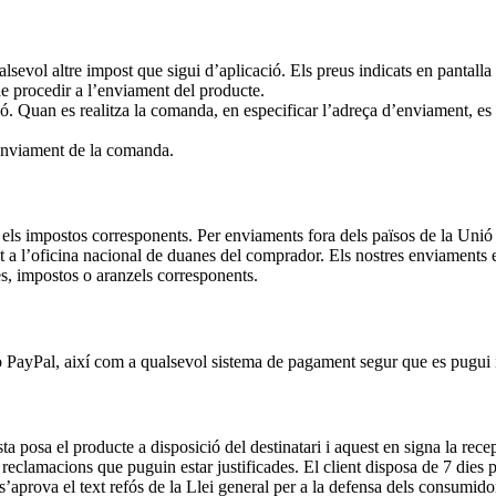
ualsevol altre impost que sigui d’aplicació. Els preus indicats en pantal
de procedir a l’enviament del producte.
ó. Quan es realitza la comanda, en especificar l’adreça d’enviament, es
’enviament de la comanda.
els impostos corresponents. Per enviaments fora dels països de la Unió
t a l’oficina nacional de duanes del comprador. Els nostres enviaments
es, impostos o aranzels corresponents.
 o PayPal, així com a qualsevol sistema de pagament segur que es pugui 
posa el producte a disposició del destinatari i aquest en signa la recepc
 reclamacions que puguin estar justificades. El client disposa de 7 dies 
’aprova el text refós de la Llei general per a la defensa dels consumidor