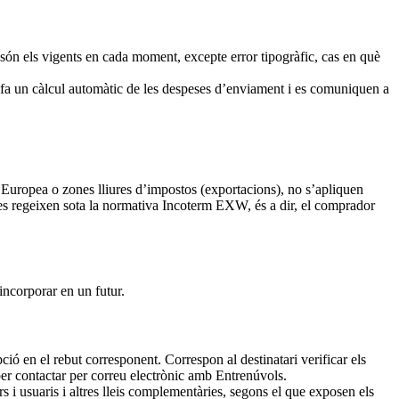
la són els vigents en cada moment, excepte error tipogràfic, cas en què
 fa un càlcul automàtic de les despeses d’enviament i es comuniquen a
 Europea o zones lliures d’impostos (exportacions), no s’apliquen
 es regeixen sota la normativa Incoterm EXW, és a dir, el comprador
incorporar en un futur.
ió en el rebut corresponent. Correspon al destinatari verificar els
per contactar per correu electrònic amb Entrenúvols.
s i usuaris i altres lleis complementàries, segons el que exposen els