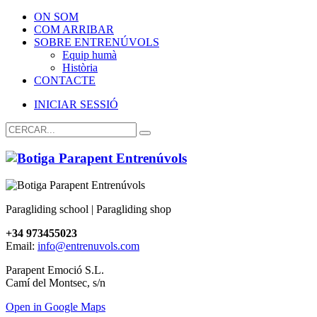
ON SOM
COM ARRIBAR
SOBRE ENTRENÚVOLS
Equip humà
Història
CONTACTE
INICIAR SESSIÓ
Paragliding school | Paragliding shop
+34 973455023
Email:
info@entrenuvols.com
Parapent Emoció S.L.
Camí del Montsec, s/n
Open in Google Maps