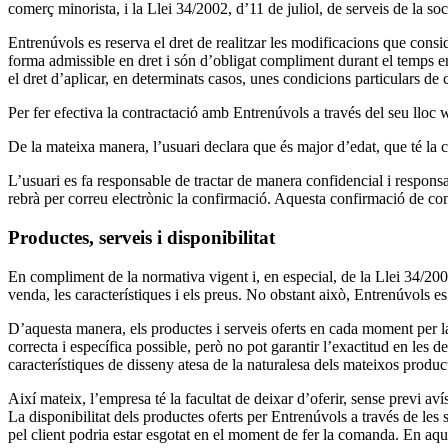
comerç minorista, i la Llei 34/2002, d’11 de juliol, de serveis de la so
Entrenúvols es reserva el dret de realitzar les modificacions que cons
forma admissible en dret i són d’obligat compliment durant el temps en
el dret d’aplicar, en determinats casos, unes condicions particulars d
Per fer efectiva la contractació amb Entrenúvols a través del seu lloc
De la mateixa manera, l’usuari declara que és major d’edat, que té la ca
L’usuari es fa responsable de tractar de manera confidencial i responsab
rebrà per correu electrònic la confirmació. Aquesta confirmació de c
Productes, serveis i disponibilitat
En compliment de la normativa vigent i, en especial, de la Llei 34/2002
venda, les característiques i els preus. No obstant això, Entrenúvols es 
D’aquesta manera, els productes i serveis oferts en cada moment per 
correcta i específica possible, però no pot garantir l’exactitud en les d
característiques de disseny atesa de la naturalesa dels mateixos produc
Així mateix, l’empresa té la facultat de deixar d’oferir, sense previ av
La disponibilitat dels productes oferts per Entrenúvols a través de le
pel client podria estar esgotat en el moment de fer la comanda. En aque