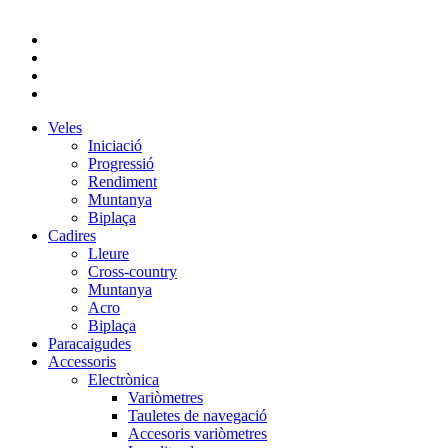
Veles
Iniciació
Progressió
Rendiment
Muntanya
Biplaça
Cadires
Lleure
Cross-country
Muntanya
Acro
Biplaça
Paracaigudes
Accessoris
Electrònica
Variòmetres
Tauletes de navegació
Accesoris variòmetres