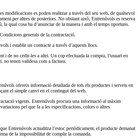
es modificacions es poden realitzar a través del seu web, de qualsevol
ament per altres de posteriors. No obstant això, Entrenúvols es reserva
tú, la qual cosa ha d’anunciar de la manera i amb el temps oportuns.
 Condicions generals de la contractació.
ols i establir un contracte a través d’aquests llocs.
nt i de no cedir-les a altri. Un cop efectuada la compra, l’usuari en
, no tenen validesa com a factura.
enúvols ofereix informació detallada de tots els productes i serveis en
ançant el simple canvi en el contingut del web.
tractació vigents. Entrenúvols procura una informació al màxim
variacions pel que fa a les especificacions, colors o altres
i que Entrenúvols actualitza l’estoc periòdicament, el producte demanat
forma de la impossibilitat de complir la comanda.