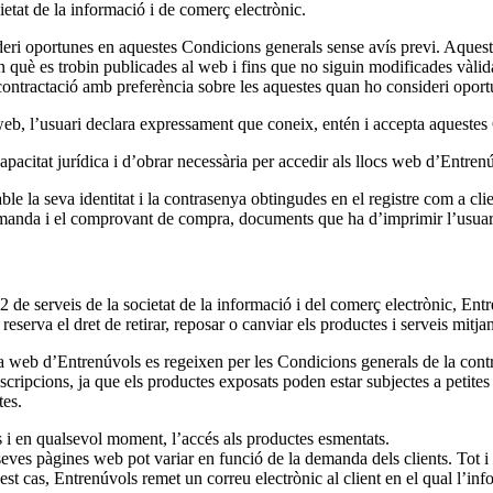
cietat de la informació i de comerç electrònic.
ideri oportunes en aquestes Condicions generals sense avís previ. Aquest
 què es trobin publicades al web i fins que no siguin modificades vàlid
e contractació amb preferència sobre les aquestes quan ho consideri opor
 web, l’usuari declara expressament que coneix, entén i accepta aquestes
pacitat jurídica i d’obrar necessària per accedir als llocs web d’Entrenúv
le la seva identitat i la contrasenya obtingudes en el registre com a clie
omanda i el comprovant de compra, documents que ha d’imprimir l’usuari
 de serveis de la societat de la informació i del comerç electrònic, Entr
reserva el dret de retirar, reposar o canviar els productes i serveis mitj
la web d’Entrenúvols es regeixen per les Condicions generals de la con
escripcions, ja que els productes exposats poden estar subjectes a petites 
tes.
ís i en qualsevol moment, l’accés als productes esmentats.
s seves pàgines web pot variar en funció de la demanda dels clients. Tot 
st cas, Entrenúvols remet un correu electrònic al client en el qual l’in