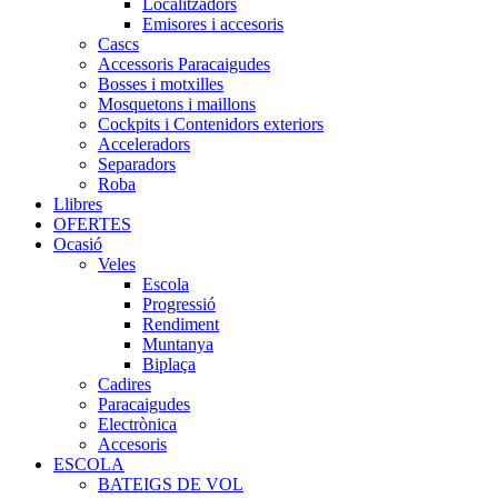
Localitzadors
Emisores i accesoris
Cascs
Accessoris Paracaigudes
Bosses i motxilles
Mosquetons i maillons
Cockpits i Contenidors exteriors
Acceleradors
Separadors
Roba
Llibres
OFERTES
Ocasió
Veles
Escola
Progressió
Rendiment
Muntanya
Biplaça
Cadires
Paracaigudes
Electrònica
Accesoris
ESCOLA
BATEIGS DE VOL