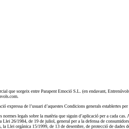
ial que sorgeix entre Parapent Emoció S.L. (en endavant, Entrenúvols) i 
nuvols.com.
ció expressa de l’usuari d’aquestes Condicions generals establertes per 
es normes legals sobre la matèria que siguin d’aplicació per a cada cas.
 la Llei 26/1984, de 19 de juliol, general per a la defensa de consumido
s, la Llei orgànica 15/1999, de 13 de desembre, de protecció de dades de