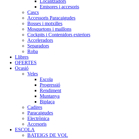
Localitzadors
Emisores i accesoris
Cascs
Accessoris Paracaigudes
Bosses i motxilles
Mosquetons i maillons
Cockpits i Contenidors exteriors
Acceleradors
Separadors
Roba
Llibres
OFERTES
Ocasió
Veles
Escola
Progressió
Rendiment
Muntanya
Biplaça
Cadires
Paracaigudes
Electrònica
Accesoris
ESCOLA
BATEIGS DE VOL