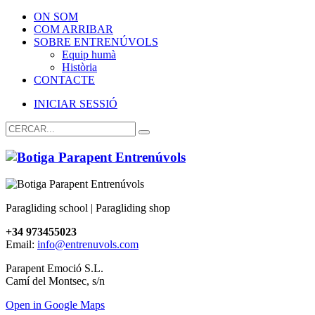
ON SOM
COM ARRIBAR
SOBRE ENTRENÚVOLS
Equip humà
Història
CONTACTE
INICIAR SESSIÓ
Paragliding school | Paragliding shop
+34 973455023
Email:
info@entrenuvols.com
Parapent Emoció S.L.
Camí del Montsec, s/n
Open in Google Maps