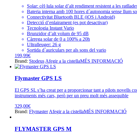
Solar: cèl·lula solar d’alt rendiment resistent a les ratllade
Bateria interna amb 100 hores d´autonomia sense llum so
Connectivitat Bluetooth BLE (iOS i Android)
Detecció d’enlairament (es pot desactivar)
Tecnologia Instant Vario
Brunzidor d’alt volum de 95 dB
Càrrega solar de 0 a 100% a 20h
Ultralleuger: 26 g
Sortida d´auriculars per als sons del vario
199,99
€
Brand:
Stodeus
Afegir a la cistella
MÉS INFORMACIÓ
Flymaster GPS LS
El GPS SL s’ha creat per a proporcionar tant a pilots novells co
instruments més cars, però per un preu molt més assequible
329,00
€
Brand:
Flymaster
Afegir a la cistella
MÉS INFORMACIÓ
FLYMASTER GPS M