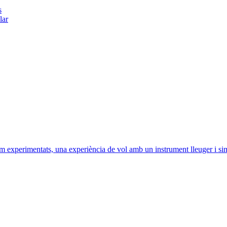
s
lar
m experimentats, una experiència de vol amb un instrument lleuger i sim