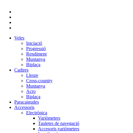
Veles
Iniciació
Progressió
Rendiment
Muntanya
Biplaça
Cadires
Lleure
Cross-country
Muntanya
Acro
Biplaça
Paracaigudes
Accessoris
Electrònica
Variòmetres
Tauletes de navegació
Accesoris variòmetres