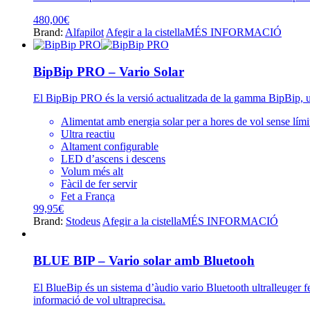
480,00
€
Brand:
Alfapilot
Afegir a la cistella
MÉS INFORMACIÓ
BipBip PRO – Vario Solar
El BipBip PRO és la versió actualitzada de la gamma BipBip, un
Alimentat amb energia solar per a hores de vol sense lími
Ultra reactiu
Altament configurable
LED d’ascens i descens
Volum més alt
Fàcil de fer servir
Fet a França
99,95
€
Brand:
Stodeus
Afegir a la cistella
MÉS INFORMACIÓ
BLUE BIP – Vario solar amb Bluetooh
El BlueBip és un sistema d’àudio vario Bluetooth ultralleuger f
informació de vol ultraprecisa.