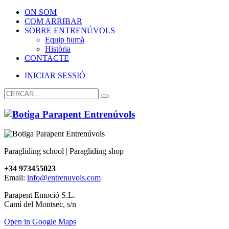
ON SOM
COM ARRIBAR
SOBRE ENTRENÚVOLS
Equip humà
Història
CONTACTE
INICIAR SESSIÓ
Paragliding school | Paragliding shop
+34 973455023
Email:
info@entrenuvols.com
Parapent Emoció S.L.
Camí del Montsec, s/n
Open in Google Maps