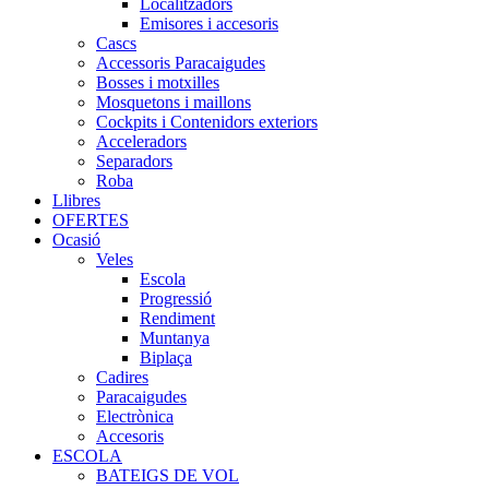
Localitzadors
Emisores i accesoris
Cascs
Accessoris Paracaigudes
Bosses i motxilles
Mosquetons i maillons
Cockpits i Contenidors exteriors
Acceleradors
Separadors
Roba
Llibres
OFERTES
Ocasió
Veles
Escola
Progressió
Rendiment
Muntanya
Biplaça
Cadires
Paracaigudes
Electrònica
Accesoris
ESCOLA
BATEIGS DE VOL