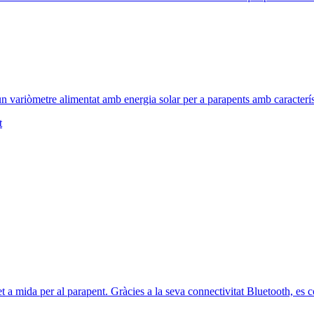
 variòmetre alimentat amb energia solar per a parapents amb caracterís
t
et a mida per al parapent. Gràcies a la seva connectivitat Bluetooth, es