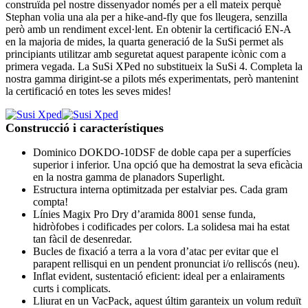
construïda pel nostre dissenyador només per a ell mateix perquè
Stephan volia una ala per a hike-and-fly que fos lleugera, senzilla
però amb un rendiment excel·lent. En obtenir la certificació EN-A
en la majoria de mides, la quarta generació de la SuSi permet als
principiants utilitzar amb seguretat aquest parapente icònic com a
primera vegada. La SuSi XPed no substitueix la SuSi 4. Completa la
nostra gamma dirigint-se a pilots més experimentats, però mantenint
la certificació en totes les seves mides!
Construcció i característiques
Dominico DOKDO-10DSF de doble capa per a superfícies
superior i inferior. Una opció que ha demostrat la seva eficàcia
en la nostra gamma de planadors Superlight.
Estructura interna optimitzada per estalviar pes. Cada gram
compta!
Línies Magix Pro Dry d’aramida 8001 sense funda,
hidròfobes i codificades per colors. La solidesa mai ha estat
tan fàcil de desenredar.
Bucles de fixació a terra a la vora d’atac per evitar que el
parapent rellisqui en un pendent pronunciat i/o relliscós (neu).
Inflat evident, sustentació eficient: ideal per a enlairaments
curts i complicats.
Lliurat en un VacPack, aquest últim garanteix un volum reduït