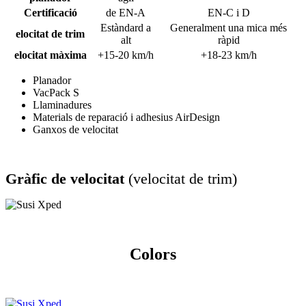
Certificació
de EN-A
EN-C i D
Estàndard a
Generalment una mica més
elocitat de trim
alt
ràpid
elocitat màxima
+15-20 km/h
+18-23 km/h
Planador
VacPack S
Llaminadures
Materials de reparació i adhesius AirDesign
Ganxos de velocitat
Gràfic de velocitat
(velocitat de trim)
Colors