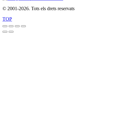
del
© 2001-2026. Tots els drets reservats
producte
TOP