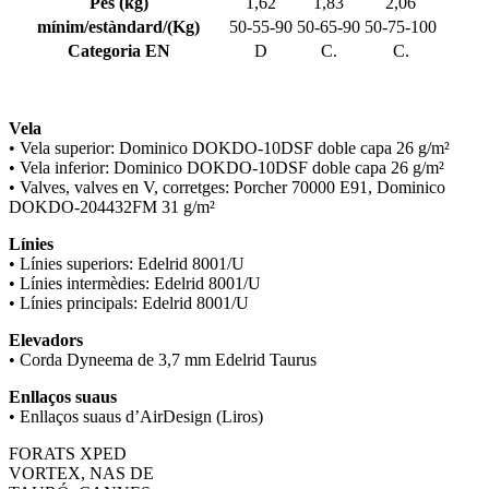
Pes (kg)
1,62
1,83
2,06
mínim/estàndard/(Kg)
50-55-90
50-65-90
50-75-100
Categoria EN
D
C.
C.
Vela
• Vela superior: Dominico DOKDO-10DSF doble capa 26 g/m²
• Vela inferior: Dominico DOKDO-10DSF doble capa 26 g/m²
• Valves, valves en V, corretges: Porcher 70000 E91, Dominico
DOKDO-204432FM 31 g/m²
Línies
• Línies superiors: Edelrid 8001/U
• Línies intermèdies: Edelrid 8001/U
• Línies principals: Edelrid 8001/U
Elevadors
• Corda Dyneema de 3,7 mm Edelrid Taurus
Enllaços suaus
• Enllaços suaus d’AirDesign (Liros)
FORATS XPED
VORTEX, NAS DE