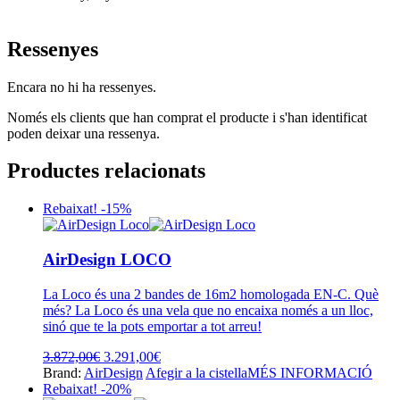
Ressenyes
Encara no hi ha ressenyes.
Només els clients que han comprat el producte i s'han identificat
poden deixar una ressenya.
Productes relacionats
Rebaixat! -15%
AirDesign LOCO
La Loco és una 2 bandes de 16m2 homologada EN-C. Què
més? La Loco és una vela que no encaixa només a un lloc,
sinó que te la pots emportar a tot arreu!
El
El
3.872,00
€
3.291,00
€
preu
preu
Brand:
AirDesign
Afegir a la cistella
MÉS INFORMACIÓ
original
actual
Rebaixat! -20%