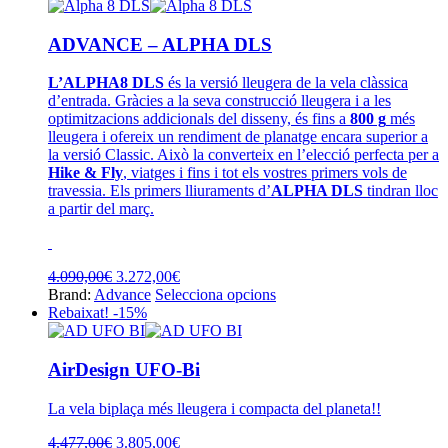
era:
és:
3.872,00€.
3.291,00€.
ADVANCE – ALPHA DLS
L’ALPHA8 DLS
és la versió lleugera de la vela clàssica
d’entrada. Gràcies a la seva construcció lleugera i a les
optimitzacions addicionals del disseny, és fins a
800 g
més
lleugera i ofereix un rendiment de planatge encara superior a
la versió Classic. Això la converteix en l’elecció perfecta per a
Hike & Fly
, viatges i fins i tot els vostres primers vols de
travessia. Els primers lliuraments d’
ALPHA DLS
tindran lloc
a partir del març.
El
El
4.090,00
€
3.272,00
€
preu
preu
Aquest
Brand:
Advance
Selecciona opcions
original
actual
producte
Rebaixat! -15%
era:
és:
té
4.090,00€.
3.272,00€.
diverses
variants.
AirDesign UFO-Bi
Les
opcions
La vela biplaça més lleugera i compacta del planeta!!
es
poden
El
El
4.477,00
€
3.805,00
€