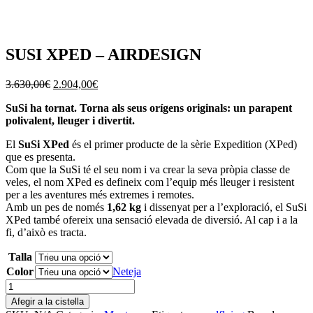
SUSI XPED – AIRDESIGN
El
El
3.630,00
€
2.904,00
€
preu
preu
SuSi ha tornat. Torna als seus orígens originals: un parapent
original
actual
polivalent, lleuger i divertit.
era:
és:
3.630,00€.
2.904,00€.
El
SuSi XPed
és el primer producte de la sèrie Expedition (XPed)
que es presenta.
Com que la SuSi té el seu nom i va crear la seva pròpia classe de
veles, el nom XPed es defineix com l’equip més lleuger i resistent
per a les aventures més extremes i remotes.
Amb un pes de només
1,62 kg
i dissenyat per a l’exploració, el SuSi
XPed també ofereix una sensació elevada de diversió. Al cap i a la
fi, d’això es tracta.
Talla
Color
Neteja
quantitat
de
Afegir a la cistella
SUSI