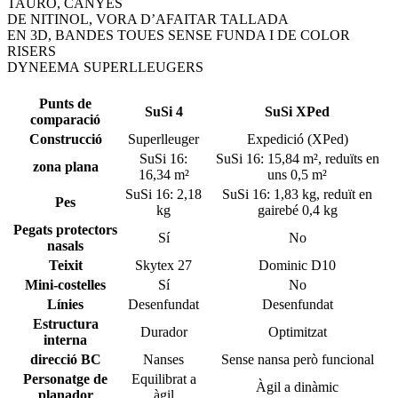
TAURÓ, CANYES
DE NITINOL, VORA D’AFAITAR TALLADA
EN 3D, BANDES TOUES SENSE FUNDA I DE COLOR
RISERS
DYNEEMA SUPERLLEUGERS
Punts de
SuSi 4
SuSi XPed
comparació
Construcció
Superlleuger
Expedició (XPed)
SuSi 16:
SuSi 16: 15,84 m², reduïts en
zona plana
16,34 m²
uns 0,5 m²
SuSi 16: 2,18
SuSi 16: 1,83 kg, reduït en
Pes
kg
gairebé 0,4 kg
Pegats protectors
Sí
No
nasals
Teixit
Skytex 27
Dominic D10
Mini-costelles
Sí
No
Línies
Desenfundat
Desenfundat
Estructura
Durador
Optimitzat
interna
direcció BC
Nanses
Sense nansa però funcional
Personatge de
Equilibrat a
Àgil a dinàmic
planador
àgil