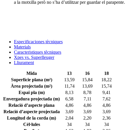
a la motxilla però no s’ha d’utilitzar per guardar el parapente.
Especificaciones tècniques
Materials
Caracteristiques tècniques
Xpes vs. Superlleuger
Lliurament
Mida
13
16
18
Superfície plana (m²)
13,59
15,84
18,22
Àrea projectada (m²)
11,74
13,69
15,74
Espai pla (m)
8,13
8,78
9,41
Envergadura projectada (m)
6,58
7,11
7,62
Relació d’aspecte plana
4,86
4,86
4,86
Relació d’aspecte projectada
3,69
3,69
3,69
Longitud de la corda (m)
2,04
2,20
2,36
Cèl·lules
34
34
34