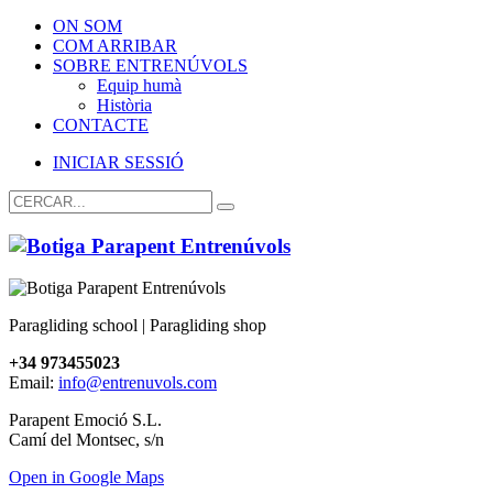
ON SOM
COM ARRIBAR
SOBRE ENTRENÚVOLS
Equip humà
Història
CONTACTE
INICIAR SESSIÓ
Paragliding school | Paragliding shop
+34 973455023
Email:
info@entrenuvols.com
Parapent Emoció S.L.
Camí del Montsec, s/n
Open in Google Maps