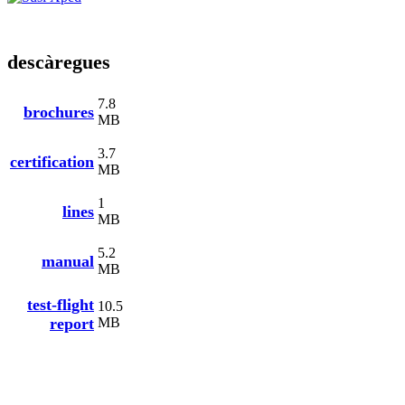
descàregues
7.8
brochures
MB
3.7
certification
MB
1
lines
MB
5.2
manual
MB
test-flight
10.5
report
MB