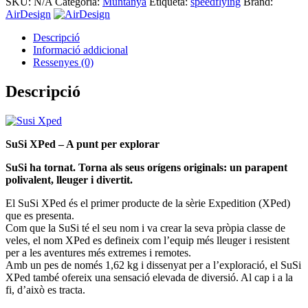
SKU:
N/A
Categoria:
Muntanya
Etiqueta:
speedflying
Brand:
XPED
AirDesign
-
AIRDESIGN
Descripció
Informació addicional
Ressenyes (0)
Descripció
SuSi XPed – A punt per explorar
SuSi ha tornat. Torna als seus orígens originals: un parapent
polivalent, lleuger i divertit.
El SuSi XPed és el primer producte de la sèrie Expedition (XPed)
que es presenta.
Com que la SuSi té el seu nom i va crear la seva pròpia classe de
veles, el nom XPed es defineix com l’equip més lleuger i resistent
per a les aventures més extremes i remotes.
Amb un pes de només 1,62 kg i dissenyat per a l’exploració, el SuSi
XPed també ofereix una sensació elevada de diversió. Al cap i a la
fi, d’això es tracta.