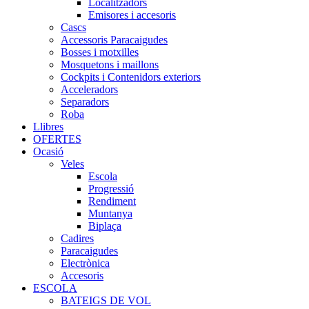
Localitzadors
Emisores i accesoris
Cascs
Accessoris Paracaigudes
Bosses i motxilles
Mosquetons i maillons
Cockpits i Contenidors exteriors
Acceleradors
Separadors
Roba
Llibres
OFERTES
Ocasió
Veles
Escola
Progressió
Rendiment
Muntanya
Biplaça
Cadires
Paracaigudes
Electrònica
Accesoris
ESCOLA
BATEIGS DE VOL