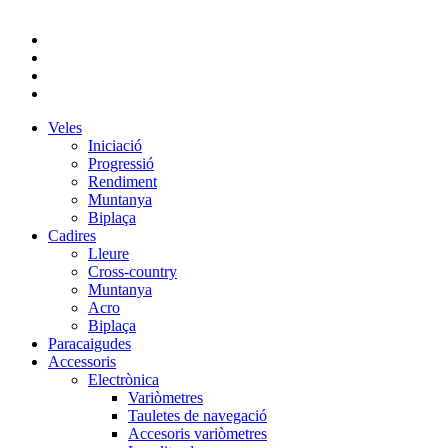
Veles
Iniciació
Progressió
Rendiment
Muntanya
Biplaça
Cadires
Lleure
Cross-country
Muntanya
Acro
Biplaça
Paracaigudes
Accessoris
Electrònica
Variòmetres
Tauletes de navegació
Accesoris variòmetres