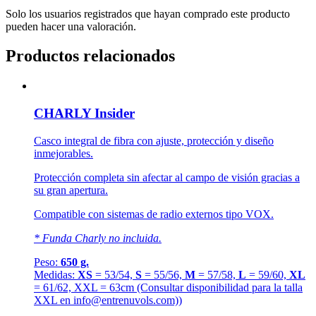
Solo los usuarios registrados que hayan comprado este producto
pueden hacer una valoración.
Productos relacionados
CHARLY Insider
Casco integral de fibra con ajuste, protección y diseño
inmejorables.
Protección completa sin afectar al campo de visión gracias a
su gran apertura.
Compatible con sistemas de radio externos tipo VOX.
* Funda Charly no incluida.
Peso:
650 g.
Medidas:
XS
= 53/54,
S
= 55/56,
M
= 57/58,
L
= 59/60,
XL
= 61/62, XXL = 63cm (Consultar disponibilidad para la talla
XXL en info@entrenuvols.com))