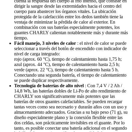
cuenta la respuesta del cuerpo al frío intenso, que consiste en
dirigir la sangre desde las extremidades hacia el centro del
cuerpo para abastecer los órganos vitales. La ubicación
protegida de la calefacción entre los dedos también tiene la
ventaja de minimizar la pérdida de calor al exterior. En
combinación con sus baterías especialmente potentes, los
guantes CHARLY calientan notablemente más y durante más
tiempo.
Fácil manejo, 3 niveles de calor
: el nivel de calor se puede
seleccionar a través del botón de encendido con indicador de
nivel de carga integrado:
rojo (aprox. 60 °C), tiempo de calentamiento hasta 1,75 h;
azul (aprox. 44 °C), tiempo de calentamiento hasta 2,5 h;
verde (aprox. 22 °C), tiempo de calentamiento hasta 5 h.
Conectando una segunda batería, el tiempo de calentamiento
se puede duplicar respectivamente.
Tecnología de baterías de alto nivel
: Con 7,4 V / 2 Ah /
14,8 Wh, las baterías dobles de Li-Po de alto rendimiento de
CHARLY son significativamente más potentes que las
baterías de otros guantes calefactables. Se pueden recargar
tantas veces como sea necesario y durarán años con un uso y
almacenamiento adecuados. Gracias a su bajo peso (71 g), su
diseño especialmente plano y la conexión flexible entre las
dos celdas, son prácticamente invisibles en el guante. Por lo
tanto, es posible conectar una batería adicional en el segundo