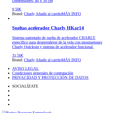
Dimensiones: 40 x 50 cm
de
producto
9,50
€
Brand:
Charly
Añadir al carrito
MÁS INFO
Sueltas acelerador Charly HKar14
Sistema patentado de suelta de acelerador CHARLY
específico para desprenderse de la vela con mosquetones
Charly Quickout y sistema de acelerador funcional.
31,50
€
Brand:
Charly
Añadir al carrito
MÁS INFO
AVISO LEGAL
Condiciones generales de contratación
PRIVACIDAD Y PROTECCIÓN DE DATOS
SOCIALÍZATE