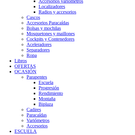
Accesorios variómetros
Localizadores
Radios y accesorios
Cascos
Accesorios Paracaídas
Bolsas y mochilas
Mosquetones y maillones
Cockpits y Contenedores
Aceleradores
Separadores
Ropa
Libros
OFERTAS
OCASIÓN
Parapentes
Escuela
Progresión
Rendimiento
Montaña
Biplaza
Cadires
Paracaídas
Variómetros
Accesorios
ESCUELA