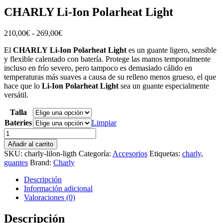
CHARLY Li-Ion Polarheat Light
Rango
210,00
€
-
269,00
€
de
El
CHARLY Li-Ion Polarheat Light
es un guante ligero, sensible
precios:
y flexible calentado con batería. Protege las manos temporalmente
desde
incluso en frío severo, pero tampoco es demasiado cálido en
210,00€
temperaturas más suaves a causa de su relleno menos grueso, el que
hasta
hace que lo
Li-Ion Polarheat Light
sea un guante especialmente
269,00€
versátil.
Talla
Bateries
Limpiar
CHARLY
Li-
Añadir al carrito
Ion
SKU:
charly-lilon-ligth
Categoría:
Accesorios
Etiquetas:
charly
,
Polarheat
guantes
Brand:
Charly
Light
cantidad
Descripción
Información adicional
Valoraciones (0)
Descripción