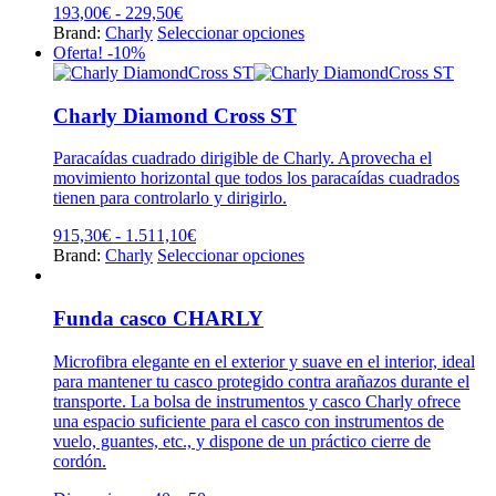
Rango
193,00
€
-
229,50
€
de
Este
Brand:
Charly
Seleccionar opciones
precios:
producto
Oferta! -10%
desde
tiene
193,00€
múltiples
hasta
variantes.
Charly Diamond Cross ST
229,50€
Las
opciones
Paracaídas cuadrado dirigible de Charly. Aprovecha el
se
movimiento horizontal que todos los paracaídas cuadrados
pueden
tienen para controlarlo y dirigirlo.
elegir
en
Rango
915,30
€
-
1.511,10
€
la
de
Este
Brand:
Charly
Seleccionar opciones
página
precios:
producto
de
desde
tiene
producto
915,30€
múltiples
Funda casco CHARLY
hasta
variantes.
1.511,10€
Las
Microfibra elegante en el exterior y suave en el interior, ideal
opciones
para mantener tu casco protegido contra arañazos durante el
se
transporte. La bolsa de instrumentos y casco Charly ofrece
pueden
una espacio suficiente para el casco con instrumentos de
elegir
vuelo, guantes, etc., y dispone de un práctico cierre de
en
cordón.
la
página