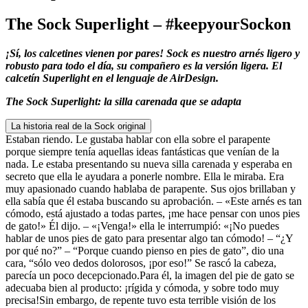
The Sock Superlight – #keepyourSockon
¡Sí, los calcetines vienen por pares! Sock es nuestro arnés ligero y
robusto para todo el día, su compañero es la versión ligera. El
calcetín Superlight en el lenguaje de AirDesign.
The Sock Superlight: la silla carenada que se adapta
La historia real de la Sock original
Estaban riendo. Le gustaba hablar con ella sobre el parapente
porque siempre tenía aquellas ideas fantásticas que venían de la
nada. Le estaba presentando su nueva silla carenada y esperaba en
secreto que ella le ayudara a ponerle nombre. Ella le miraba. Era
muy apasionado cuando hablaba de parapente. Sus ojos brillaban y
ella sabía que él estaba buscando su aprobación. – «Este arnés es tan
cómodo, está ajustado a todas partes, ¡me hace pensar con unos pies
de gato!» Él dijo. – «¡Venga!» ella le interrumpió: «¡No puedes
hablar de unos pies de gato para presentar algo tan cómodo! – “¿Y
por qué no?” – “Porque cuando pienso en pies de gato”, dio una
cara, “sólo veo dedos dolorosos, ¡por eso!” Se rascó la cabeza,
parecía un poco decepcionado.Para él, la imagen del pie de gato se
adecuaba bien al producto: ¡rígida y cómoda, y sobre todo muy
precisa!Sin embargo, de repente tuvo esta terrible visión de los