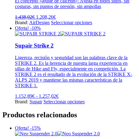
El concepto «ajuste de calcetín»: Ajusta en todos sitios, sin
se
costuras, sin puntos de presión, sin ampollas
pueden
elegir
El
El
1.438,02
€
1.208,26
€
en
precio
precio
Este
Brand:
AirDesign
Seleccionar opciones
la
original
actual
producto
Oferta! -10%
página
era:
es:
tiene
de
1.438,02€.
1.208,26€.
múltiples
producto
variantes.
Supair Strike 2
Las
opciones
Ligereza, recisión y seguridad son las palabras clave de la
se
STRIKE 2. Es la herencia de nuestra larga experiencia en
pueden
sillas de Hike and Fly, especialmente en competición. La
elegir
STRIKE 2 es el resultado de la evolución de la STRIKE X-
en
ALPS 2019 y mantiene las mismas características de la
la
STRIKE 1.
página
de
Rango
1.152,89
€
-
1.257,02
€
producto
de
Este
Brand:
Supair
Seleccionar opciones
precios:
producto
desde
tiene
Productos relacionados
1.152,89€
múltiples
hasta
variantes.
Oferta! -15%
1.257,02€
Las
opciones