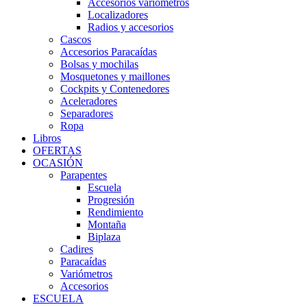
Accesorios variómetros
Localizadores
Radios y accesorios
Cascos
Accesorios Paracaídas
Bolsas y mochilas
Mosquetones y maillones
Cockpits y Contenedores
Aceleradores
Separadores
Ropa
Libros
OFERTAS
OCASIÓN
Parapentes
Escuela
Progresión
Rendimiento
Montaña
Biplaza
Cadires
Paracaídas
Variómetros
Accesorios
ESCUELA