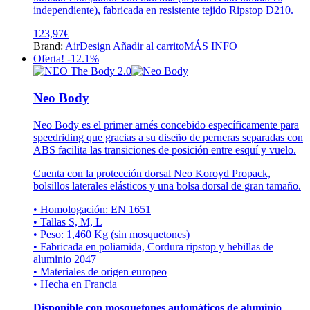
se
independiente), fabricada en resistente tejido Ripstop D210.
pueden
elegir
123,97
€
en
Brand:
AirDesign
Añadir al carrito
MÁS INFO
la
Oferta! -12.1%
página
de
producto
Neo Body
Neo Body es el primer arnés concebido específicamente para
speedriding que gracias a su diseño de perneras separadas con
ABS facilita las transiciones de posición entre esquí y vuelo.
Cuenta con la protección dorsal Neo Koroyd Propack,
bolsillos laterales elásticos y una bolsa dorsal de gran tamaño.
• Homologación: EN 1651
• Tallas S, M, L
• Peso: 1,460 Kg (sin mosquetones)
• Fabricada en poliamida, Cordura ripstop y hebillas de
aluminio 2047
• Materiales de origen europeo
• Hecha en Francia
Disponible con mosquetones automáticos de aluminio