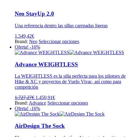
Neo StayUp 2.0
Una referencia dentro las sillas carenadas ligeras
1.549,42
€
Este
Brand:
Neo
Seleccionar opciones
producto
Oferta! -16%
tiene
múltiples
variantes.
Advance WEIGHTLESS
Las
opciones
La WEIGHTLESS es la silla perfecta para los pilotoes de
se
Hike & XC y proyectos de Vuelo Vivac, así como para
pueden
competición
elegir
en
El
El
1.727,27
€
1.450,91
€
la
precio
precio
Este
Brand:
Advance
Seleccionar opciones
página
original
actual
producto
Oferta! -16%
de
era:
es:
tiene
producto
1.727,27€.
1.450,91€.
múltiples
variantes.
AirDesign The Sock
Las
opciones