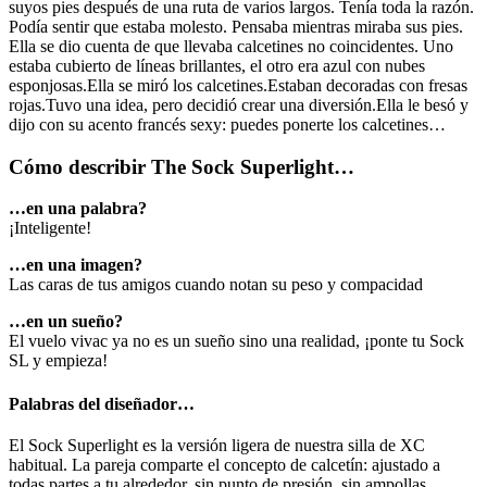
suyos pies después de una ruta de varios largos. Tenía toda la razón.
Podía sentir que estaba molesto. Pensaba mientras miraba sus pies.
Ella se dio cuenta de que llevaba calcetines no coincidentes. Uno
estaba cubierto de líneas brillantes, el otro era azul con nubes
esponjosas.Ella se miró los calcetines.Estaban decoradas con fresas
rojas.Tuvo una idea, pero decidió crear una diversión.Ella le besó y
dijo con su acento francés sexy: puedes ponerte los calcetines…
Cómo describir The Sock Superlight…
…en una palabra?
¡Inteligente!
…en una imagen?
Las caras de tus amigos cuando notan su peso y compacidad
…en un sueño?
El vuelo vivac ya no es un sueño sino una realidad, ¡ponte tu Sock
SL y empieza!
Palabras del diseñador…
El Sock Superlight es la versión ligera de nuestra silla de XC
habitual. La pareja comparte el concepto de calcetín: ajustado a
todas partes a tu alrededor, sin punto de presión, sin ampollas.