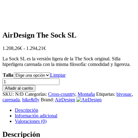
AirDesign The Sock SL
Rango
1.208,26
€
-
1.294,21
€
de
La Sock SL es la versión ligera de la The Sock original. Silla
precios:
hiperligera carenada con la misma filosofía: comodidad y ligereza.
desde
1.208,26€
Talla
Limpiar
hasta
AirDesign
1.294,21€
The
Añadir al carrito
Sock
SKU:
N/D
Categorías:
Cross-country
,
Montaña
Etiquetas:
bivouac
,
SL
carenada
,
hike&fly
Brand:
AirDesign
cantidad
Descripción
Información adicional
Valoraciones (0)
Descripción