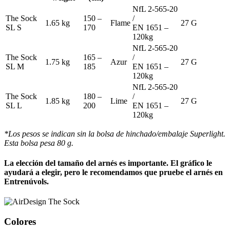
NfL 2-565-20
The Sock
150 –
/
1.65 kg
Flame
27 G
SL S
170
EN 1651 –
120kg
NfL 2-565-20
The Sock
165 –
/
1.75 kg
Azur
27 G
SL M
185
EN 1651 –
120kg
NfL 2-565-20
The Sock
180 –
/
1.85 kg
Lime
27 G
SL L
200
EN 1651 –
120kg
*Los pesos se indican sin la bolsa de hinchado/embalaje Superlight.
Esta bolsa pesa 80 g.
La elección del tamaño del arnés es importante. El gráfico le
ayudará a elegir, pero le recomendamos que pruebe el arnés en
Entrenúvols.
Colores