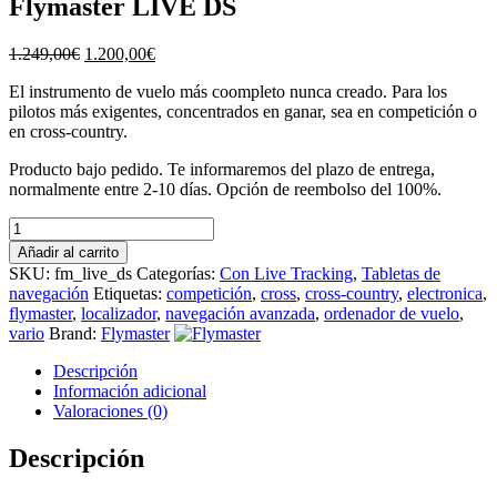
Flymaster LIVE DS
El
El
1.249,00
€
1.200,00
€
precio
precio
El instrumento de vuelo más coompleto nunca creado. Para los
original
actual
pilotos más exigentes, concentrados en ganar, sea en competición o
era:
es:
en cross-country.
1.249,00€.
1.200,00€.
Producto bajo pedido. Te informaremos del plazo de entrega,
normalmente entre 2-10 días. Opción de reembolso del 100%.
Flymaster
LIVE
Añadir al carrito
DS
SKU:
fm_live_ds
Categorías:
Con Live Tracking
,
Tabletas de
cantidad
navegación
Etiquetas:
competición
,
cross
,
cross-country
,
electronica
,
flymaster
,
localizador
,
navegación avanzada
,
ordenador de vuelo
,
vario
Brand:
Flymaster
Descripción
Información adicional
Valoraciones (0)
Descripción