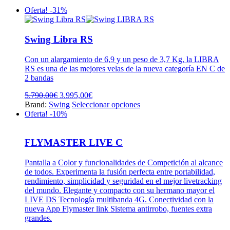
Oferta! -31%
Swing Libra RS
Con un alargamiento de 6,9 y un peso de 3,7 Kg, la LIBRA
RS es una de las mejores velas de la nueva categoría EN C de
2 bandas
El
El
5.790,00
€
3.995,00
€
precio
precio
Este
Brand:
Swing
Seleccionar opciones
original
actual
producto
Oferta! -10%
era:
es:
tiene
5.790,00€.
3.995,00€.
múltiples
variantes.
FLYMASTER LIVE C
Las
opciones
Pantalla a Color y funcionalidades de Competición al alcance
se
de todos. Experimenta la fusión perfecta entre portabilidad,
pueden
rendimiento, simplicidad y seguridad en el mejor livetracking
elegir
del mundo. Elegante y compacto con su hermano mayor el
en
LIVE DS Tecnología multibanda 4G. Conectividad con la
la
nueva App Flymaster link Sistema antirrobo, fuentes extra
página
grandes.
de