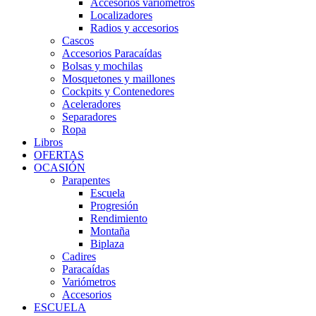
Accesorios variómetros
Localizadores
Radios y accesorios
Cascos
Accesorios Paracaídas
Bolsas y mochilas
Mosquetones y maillones
Cockpits y Contenedores
Aceleradores
Separadores
Ropa
Libros
OFERTAS
OCASIÓN
Parapentes
Escuela
Progresión
Rendimiento
Montaña
Biplaza
Cadires
Paracaídas
Variómetros
Accesorios
ESCUELA